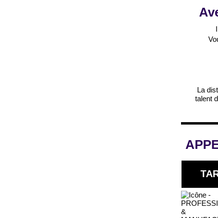
Ave
Vo
La dis
talent 
APPE
TAR