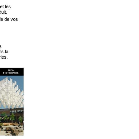
et les
uit.
ble de vos
s,
ns la
ries.