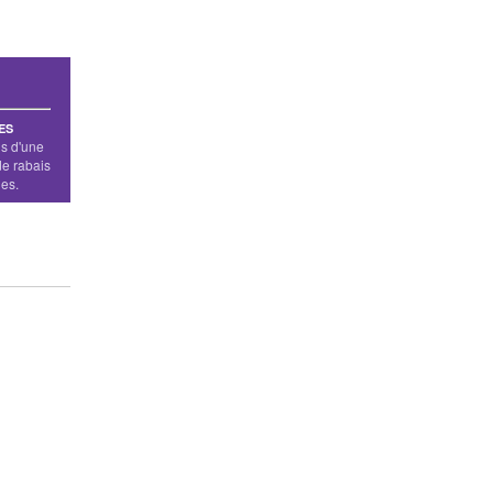
ES
us d'une
de rabais
les.