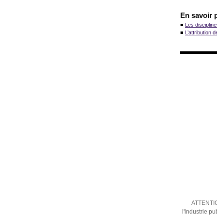
En savoir 
■
Les disciplin
■
L’attribution d
ATTENTION
l'industrie 