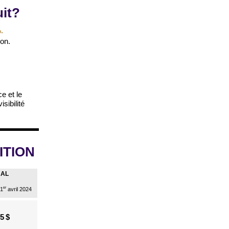
uit?
.
ion.
e et le
sibilité
ITION
NAL
er
 1
avril 2024
5 $