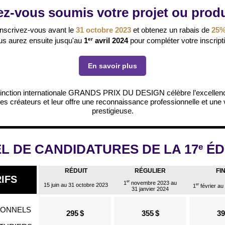
z-vous soumis votre projet ou prod
Inscrivez-vous avant le
31 octobre 2023
et obtenez un rabais de
25%
us aurez ensuite jusqu'au
1
er
avril 2024
pour compléter votre inscript
En savoir plus
tinction internationale GRANDS PRIX DU DESIGN célèbre l’excellenc
des créateurs et leur offre une reconnaissance professionnelle et une vi
prestigieuse.
L DE CANDIDATURES DE LA 17
ÉD
e
RÉDUIT
RÉGULIER
FI
IFS
er
1
novembre 2023 au
15 juin au 31 octobre 2023
er
1
février au
31 janvier 2024
295 $
355 $
39