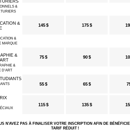
ONNELS &
TURIERS
145 $
175 $
19
CATION &
E MARQUE
75 $
90 $
10
APHIE &
 D’ART
55 $
65 $
7
IANTS
115 $
135 $
15
PÉCIAUX
US N'AVEZ PAS À FINALISER VOTRE INSCRIPTION AFIN DE BÉNÉFICI
TARIF RÉDUIT !