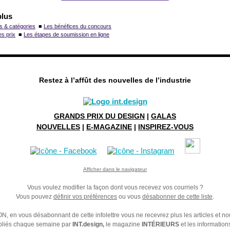
plus
es & catégories
■
Les bénéfices du concours
es prix
■
Les étapes de soumission en ligne
Restez à l’affût des nouvelles de l’industrie
GRANDS PRIX DU DESIGN
|
GALAS
NOUVELLES
|
E-MAGAZINE
|
INSPIREZ-VOUS
Afficher dans le navigateur
Vous voulez modifier la façon dont vous recevez vos courriels ?
Vous pouvez
définir vos préférences
ou vous
désabonner de cette liste
.
, en vous désabonnant de cette infolettre vous ne recevrez plus les articles et no
publiés chaque semaine par
INT.design,
le magazine
INTÉRIEURS
et les informatio