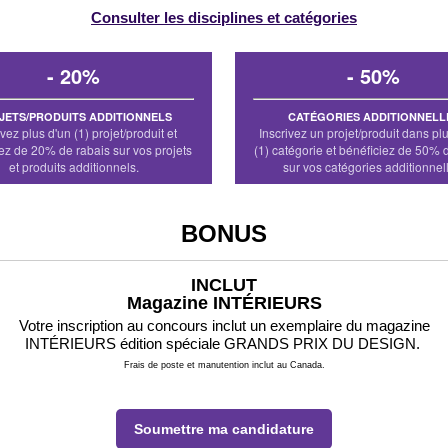
Consulter les disciplines et catégories
- 20%
- 50%
JETS/PRODUITS ADDITIONNELS
CATÉGORIES ADDITIONNELL
ivez plus d'un (1) projet/produit et
Inscrivez un projet/produit dans pl
ez de 20% de rabais sur vos projets
(1) catégorie et bénéficiez de 50% 
et produits additionnels.
sur vos catégories additionnel
BONUS
INCLUT
Magazine INTÉRIEURS
Votre inscription au concours inclut un exemplaire du magazine
INTÉRIEURS
édition spéciale GRANDS PRIX DU DESIGN.
Frais de poste et manutention inclut au Canada.
Soumettre ma candidature